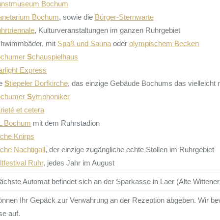
unstmuseum Bochum
lanetarium Bochum
, sowie die
Bürger-Sternwarte
uhrtriennale
, Kulturveranstaltungen im ganzen Ruhrgebiet
chwimmbäder, mit
Spaß und Sauna
oder
olympischem Becken
ochumer
S
chauspielhaus
arlight Express
ie
S
tiepeler Dorfkirche
, das einzige Gebäude Bochums das vielleicht no
ochumer
S
ymphoniker
rieté et cetera
fL Bochum
mit dem Ruhrstadion
che Knirps
che Nachtigall
, der einzige zugängliche echte Stollen im Ruhrgebiet
ltfestival Ruhr
, jedes Jahr im August
ächste Automat befindet sich an der Sparkasse in Laer (Alte Wittene
önnen Ihr Gepäck zur Verwahrung an der Rezeption abgeben. Wir be
se auf.