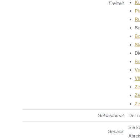
K
Freizeit
P
R
S
B
S
t
D
B
V
a
V
Z
e
Z
e
Z
e
Geldautomat
Der n
Sie k
Gepäck
Abrei