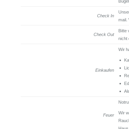
Bügel
Unser
Check In
mail.
Bitte
Check Out
nicht
Wir h
Ka
Li
Einkaufen
Re
Ed
Al
Notru
Wir w
Feuer
Rauch
Haus 