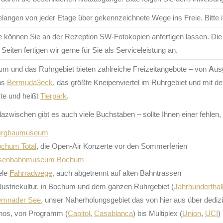
elangen von jeder Etage über gekennzeichnete Wege ins Freie. Bitte 
 können Sie an der Rezeption SW-Fotokopien anfertigen lassen. Die 
 Seiten fertigen wir gerne für Sie als Serviceleistung an.
m und das Ruhrgebiet bieten zahlreiche Freizeitangebote – von
A
us
ns
Bermuda3eck
, das größte Kneipenviertel im Ruhrgebiet und mit d
ste und heißt
Tierpark
.
azwischen gibt es auch viele Buchstaben – sollte Ihnen einer fehlen,
ergbaumuseum
ochum Total
, die Open-Air Konzerte vor den Sommerferien
isenbahnmuseum Bochum
ele
F
ahrradwege
, auch abgetrennt auf alten Bahntrassen
dustriekultur, in Bochum und dem ganzen Ruhrgebiet (
Jahrhunderthal
emnader See
, unser Naherholungsgebiet das von hier aus über dedizi
inos, von Programm (
Capitol
,
Casablanca
) bis Multiplex (
Union
,
UCI
)