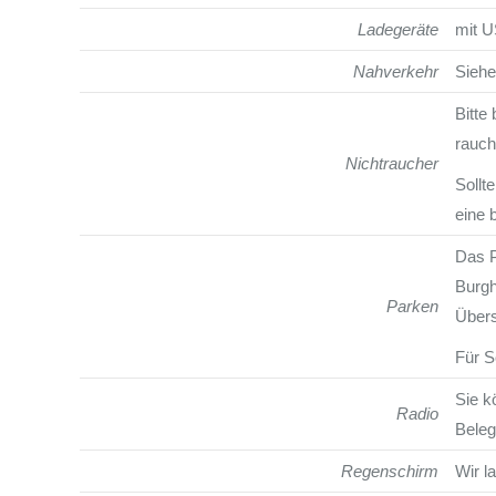
Ladegeräte
mit U
Nahverkehr
Sieh
Bitte
rauch
Nichtraucher
Sollt
eine 
Das P
Burgh
Parken
Übers
Für S
Sie k
Radio
Beleg
Regenschirm
Wir l