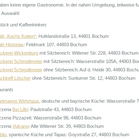
aben keine eigene Gastronomie. In der nahen Umgebung, teilweise fuß
e Auswahl:
tück und Kaffeetrinken:
fé „Kochs Kotten“:
Hufelandstraße 13, 44801 Bochum
fé Historias
: Feldmark 107, 44803 Bochum
ckerei Wickenburg
mit Sitzbereich: Wittener Str. 228, 44803 Bochum
ckerei Schmidtmeier
mit Sitzbereich: Wasserstraße 105A, 44803 B
ckerei Schmidtmeier
ohne Sitzbereich: Auf d. Heide 30, 44803 Boc
cktreff Löscher
ohne Sitzbereich: Suntumer Str. 12, 44803 Bochum
urants
rtmanns Wirtshaus
, deutsche und bayrische Küche: Wasserstraße
zzeria
Bei Lillo
: Paulstraße 43, 44803 Bochum
zzeria Pizzazeit: Wasserstraße 98, 44803 Bochum
zzeria
Vulcano
: Alte Wittener Str. 39, 44803 Bochum
blo
, spanische Küche und Tapas: Goystraße 27, 44803 Bochum