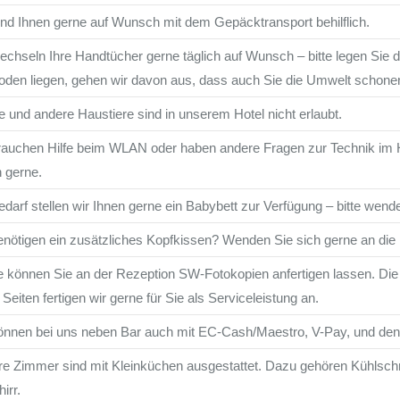
ind Ihnen gerne auf Wunsch mit dem Gepäcktransport behilflich.
echseln Ihre Handtücher gerne täglich auf Wunsch – bitte legen Sie
den liegen, gehen wir davon aus, dass auch Sie die Umwelt schone
 und andere Haustiere sind in unserem Hotel nicht erlaubt.
rauchen Hilfe beim WLAN oder haben andere Fragen zur Technik im Ha
n gerne.
edarf stellen wir Ihnen gerne ein Babybett zur Verfügung – bitte wend
enötigen ein zusätzliches Kopfkissen? Wenden Sie sich gerne an die
 können Sie an der Rezeption SW-Fotokopien anfertigen lassen. Die 
 Seiten fertigen wir gerne für Sie als Serviceleistung an.
önnen bei uns neben Bar auch mit EC-Cash/Maestro, V-Pay, und den 
e Zimmer sind mit Kleinküchen ausgestattet. Dazu gehören Kühlsch
irr.