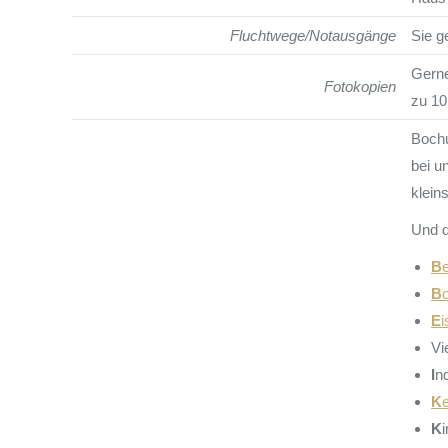
Fluchtwege/Notausgänge
Sie g
Gerne
Fotokopien
zu 10
Bochu
bei u
klein
Und d
B
B
E
Vi
I
n
K
K