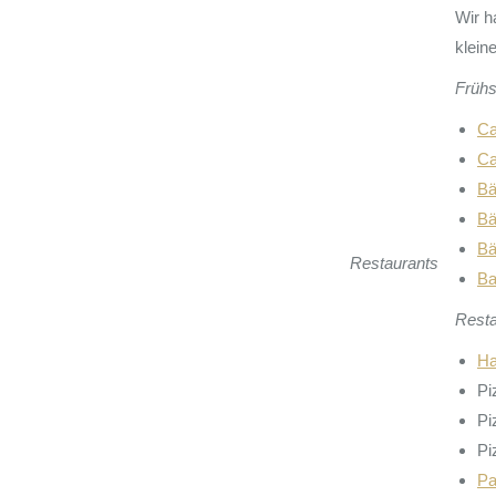
Wir h
klein
Frühs
Ca
Ca
Bä
Bä
Bä
Restaurants
Ba
Resta
Ha
Pi
Pi
Pi
Pa