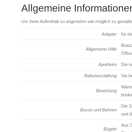
Allgemeine Informatione
Um ihren Aufenthalt so angenehm wie möglich zu gestalt
Adapter
für e
Brauc
Allgemeine Hilfe
Öffnu
Apotheke
Die n
Babyausstattung
Sie b
Waren
Bewertung
booki
Die S
Busse und Bahnen
und d
Aus S
Bügeln