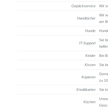
Gepäckservice
Wir s
Wir w
Handtücher
am Bo
Hunde
Hunde
Sie b
IT-Support
helfe
Kinder
Bei B
Kissen
Sie b
Gerne
Kopieren
zu 10
Kreditkarten
Sie k
Unser
Küchen
Gesch