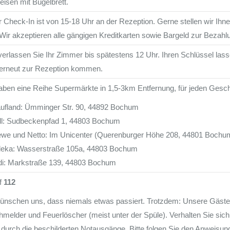
eisen mit Bügelbrett.
 Check-In ist von 15-18 Uhr an der Rezeption. Gerne stellen wir Ihn
 Wir akzeptieren alle gängigen Kreditkarten sowie Bargeld zur Bezahl
 verlassen Sie Ihr Zimmer bis spätestens 12 Uhr. Ihren Schlüssel las
 erneut zur Rezeption kommen.
aben eine Reihe Supermärkte in 1,5-3km Entfernung, für jeden Gesc
ufland: Ümminger Str. 90, 44892 Bochum
dl: Sudbeckenpfad 1, 44803 Bochum
we und Netto: Im Unicenter (Querenburger Höhe 208, 44801 Bochu
eka: Wasserstraße 105a, 44803 Bochum
di: Markstraße 139, 44803 Bochum
f
112
ünschen uns, dass niemals etwas passiert. Trotzdem: Unsere Gäste
melder und Feuerlöscher (meist unter der Spüle). Verhalten Sie sich 
durch die beschilderten Notausgänge. Bitte folgen Sie den Anweisun