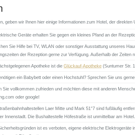
n
en, geben wir Ihnen hier einige Informationen zum Hotel, der dire
lektrische Geräte erhalten Sie gegen ein kleines Pfand an der Rezepti
hen Sie Hilfe bei TV, WLAN oder sonstiger Ausstattung unseres Hau
ngszeiten der Rezeption gerne zur Verfügung. Außerhalb der Zeiten 
ächstgelegenen Apotheke ist die
Glückauf-Apotheke
(Suntumer Str. 
enötigen ein Babybett oder einen Hochstuhl? Sprechen Sie uns gerne 
 Sie vollkommen zufrieden und möchten diese mit anderen Menschen 
ng.com oder google!
traßenbahnhaltestellen Laer Mitte und Mark 51°7 sind fußläufig entfe
er Innenstadt. Die Bushaltestelle Höfestraße ist unmittelbar am Hotel.
icherheitsgründen ist es verboten, eigene elektrische Elektrogeräte