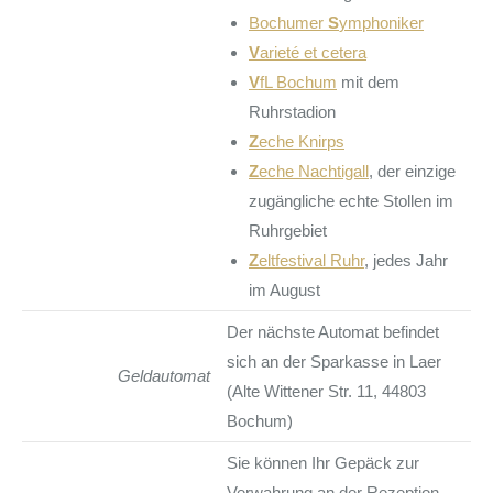
Bochumer
S
ymphoniker
V
arieté et cetera
V
fL Bochum
mit dem
Ruhrstadion
Z
eche Knirps
Z
eche Nachtigall
, der einzige
zugängliche echte Stollen im
Ruhrgebiet
Z
eltfestival Ruhr
, jedes Jahr
im August
Der nächste Automat befindet
sich an der Sparkasse in Laer
Geldautomat
(Alte Wittener Str. 11, 44803
Bochum)
Sie können Ihr Gepäck zur
Verwahrung an der Rezeption