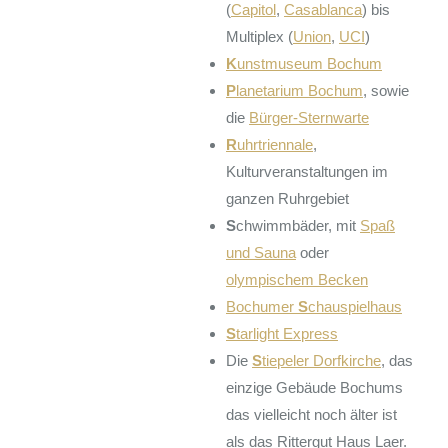
(
Capitol
,
Casablanca
) bis
Multiplex (
Union
,
UCI
)
K
unstmuseum Bochum
P
lanetarium Bochum
, sowie
die
Bürger-Sternwarte
R
uhrtriennale
,
Kulturveranstaltungen im
ganzen Ruhrgebiet
S
chwimmbäder, mit
Spaß
und Sauna
oder
olympischem Becken
Bochumer
S
chauspielhaus
S
tarlight Express
Die
S
tiepeler Dorfkirche
, das
einzige Gebäude Bochums
das vielleicht noch älter ist
als das Rittergut Haus Laer.