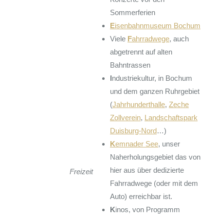
Sommerferien
E
isenbahnmuseum Bochum
Viele
F
ahrradwege
, auch
abgetrennt auf alten
Bahntrassen
I
ndustriekultur, in Bochum
und dem ganzen Ruhrgebiet
(
Jahrhunderthalle
,
Zeche
Zollverein
,
Landschaftspark
Duisburg-Nord
…)
K
emnader See
, unser
Naherholungsgebiet das von
hier aus über dedizierte
Freizeit
Fahrradwege (oder mit dem
Auto) erreichbar ist.
K
inos, von Programm