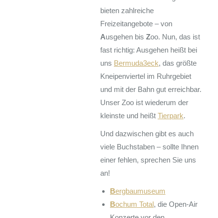
bieten zahlreiche
Freizeitangebote – von
A
usgehen bis
Z
oo. Nun, das ist
fast richtig: Ausgehen heißt bei
uns
Bermuda3eck
, das größte
Kneipenviertel im Ruhrgebiet
und mit der Bahn gut erreichbar.
Unser Zoo ist wiederum der
kleinste und heißt
Tierpark
.
Und dazwischen gibt es auch
viele Buchstaben – sollte Ihnen
einer fehlen, sprechen Sie uns
an!
B
ergbaumuseum
B
ochum Total
, die Open-Air
Konzerte vor den