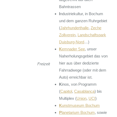
Bahntrassen
I
ndustriekultur, in Bochum
und dem ganzen Ruhrgebiet
(
Jahrhunderthalle
,
Zeche
Zollverein
,
Landschaftspark
Duisburg-Nord
…)
K
emnader See
, unser
Naherholungsgebiet das von
hier aus über dedizierte
Freizeit
Fahrradwege (oder mit dem
Auto) erreichbar ist.
K
inos, von Programm
(
Capitol
,
Casablanca
) bis
Multiplex (
Union
,
UCI
)
K
unstmuseum Bochum
P
lanetarium Bochum
, sowie