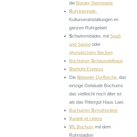
die
Bürger-Sternwarte
R
uhrtriennale
,
Kulturveranstaltungen im
ganzen Ruhrgebiet
S
chwimmbäder, mit
Spaß
und Sauna
oder
olympischem Becken
Bochumer
S
chauspielhaus
S
tarlight Express
Die
S
tiepeler Dorfkirche
, das
einzige Gebäude Bochums
das vielleicht noch älter ist
als das Rittergut Haus Laer.
Bochumer
S
ymphoniker
V
arieté et cetera
V
fL Bochum
mit dem
Ruhrstadion