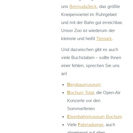
uns
Bermuda3eck
, das größte
Kneipenviertel im Ruhrgebiet
und mit der Bahn gut erreichbar.
Unser Zoo ist wiederum der
kleinste und heißt
Tierpark
.
Und dazwischen gibt es auch
viele Buchstaben – sollte Ihnen
einer fehlen, sprechen Sie uns
an!
B
ergbaumuseum
B
ochum Total
, die Open-Air
Konzerte vor den
Sommerferien
E
isenbahnmuseum Bochum
Viele
F
ahrradwege
, auch
abgetrennt auf alten